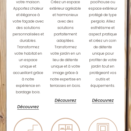
votre maison.
Créez un espace
poolhouse ou
Apportez chaleur
extérieur agréable
espace extérieur
et élégance à
et harmonieux
protégé de type
votre façade avec
avec des
pergola. Alliez
des solutions
solutions
esthétisme et
personnalisées et
parfaitement
aspect pratique
durables.
adaptées.
et créez un coin
Transformez
Transformez
de détente
votre habitat en
votre jardin en un
unique pour
un espace
lieu de détente
profiter de votre
unique et
unique et à votre
jardin tout en
accueillant grâce
image grâce à
protégeant vos
à notre
notre expertise en
outils et
expérience en
terrasses en bois.
équipements.
bardage bois.
Découvrez
Découvrez
Découvrez