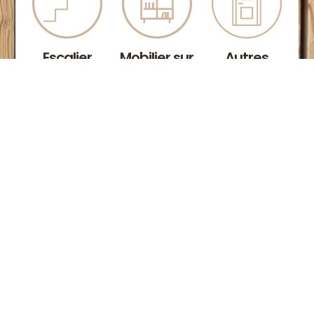
Escalier
Mobilier sur
Autres
bois-métal
mesure
réalisations
Optez pour nos
Découvrez nos
Vous avez
escaliers
réalisations de
d'autres envies
intérieurs sur-
meubles sur-
ou besoins? Chez
mesure réalisés
mesure. Nous
L'Ame de bois,
en bois ou en
fabriquons du
nous sommes à
bois - métal,
mobilier à la fois
l'écoute de toutes
fabriqués et
pratique et beau
les demandes et
posés avec soin.
pour toutes les
mettons notre
Apportez une
pièces de votre
expertise en
touche
habitation :
menuiserie
d'élégance et de
bibliothèque,
intérieur et
modernité à votre
cuisine, armoire
extérieur au
intérieur avec des
et dressing. Des
service de tous
solutions à votre
solutions
les projets.
image.
personnalisées et
Contactez-nous